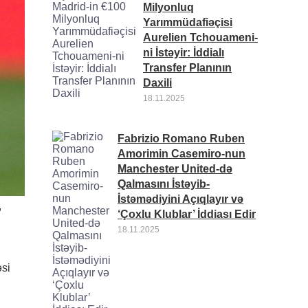
Milyonluq
Yarımmüdafiəçisi
Aurelien Tchouameni-
ni İstəyir: İddialı
Transfer Planının
Daxili
18.11.2025
Fabrizio Romano Ruben
Amorimin Casemiro-nun
Manchester United-də
Qalmasını İstəyib-
İstəmədiyini Açıqlayır və
,
‘Çoxlu Klublar’ İddiası Edir
18.11.2025
əsi