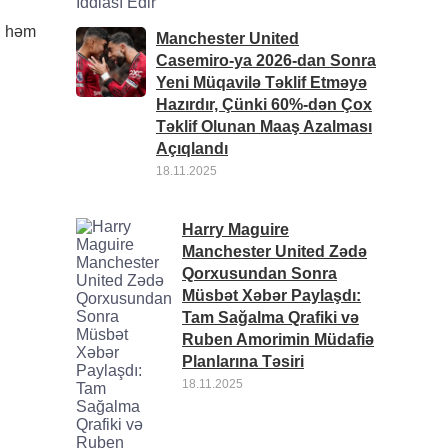
r, həm
Manchester United
Casemiro-ya 2026-dan Sonra
Yeni Müqavilə Təklif Etməyə
Hazırdır, Çünki 60%-dən Çox
Təklif Olunan Maaş Azalması
Açıqlandı
18.11.2025
Harry Maguire
Manchester United Zədə
Qorxusundan Sonra
Müsbət Xəbər Paylaşdı:
Tam Sağalma Qrafiki və
Ruben Amorimin Müdafiə
Planlarına Təsiri
18.11.2025