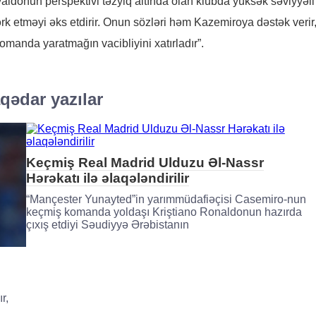
aldonun perspektivi təzyiq altında olan klubda yüksək səviyyəli
ərk etməyi əks etdirir. Onun sözləri həm Kazemiroya dəstək veri
omanda yaratmağın vacibliyini xatırladır”.
qədar yazılar
Keçmiş Real Madrid Ulduzu Əl-Nassr
Hərəkatı ilə əlaqələndirilir
“Mançester Yunayted”in yarımmüdafiəçisi Casemiro-nun
keçmiş komanda yoldaşı Kriştiano Ronaldonun hazırda
çıxış etdiyi Səudiyyə Ərəbistanın
r,