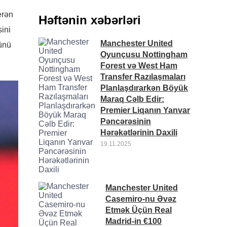
erən
Həftənin xəbərləri
ini
Manchester United
ünü
Oyunçusu Nottingham
Forest və West Ham
Transfer Razılaşmaları
Planlaşdırarkən Böyük
Maraq Cəlb Edir:
Premier Liqanın Yanvar
Pəncərəsinin
Hərəkətlərinin Daxili
19.11.2025
Manchester United
Casemiro-nu Əvəz
Etmək Üçün Real
Madrid-in €100