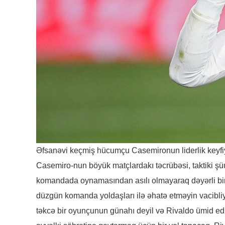
Əfsanəvi keçmiş hücumçu Casemironun liderlik keyfiyy
Casemiro-nun böyük matçlardakı təcrübəsi, taktiki ş
komandada oynamasından asılı olmayaraq dəyərli bir 
düzgün komanda yoldaşları ilə əhatə etməyin vacibliyini
təkcə bir oyunçunun günahı deyil və Rivaldo ümid edi