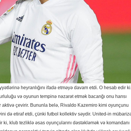
ətlərinə heyranlığını ifadə etməyə davam etdi. O hesab edir ki
üurluluğu və oyunun tempinə nəzarət etmək bacarığı onu hansı
aktivə çevirir. Bununla belə, Rivaldo Kazemiro kimi oyunçunu
 də etiraf etdi, çünki futbol kollektiv səydir. United-in mübariz
r ki, klub tezliklə əsas oyunçularını dəstəkləmək və komandanı