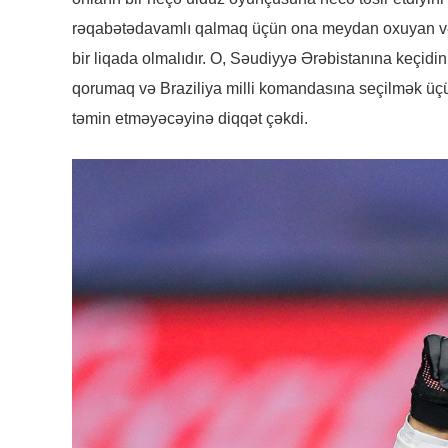
rəqabətədavamlı qalmaq üçün ona meydan oxuyan və 
bir liqada olmalıdır. O, Səudiyyə Ərəbistanına keçid
qorumaq və Braziliya milli komandasına seçilmək üç
təmin etməyəcəyinə diqqət çəkdi.