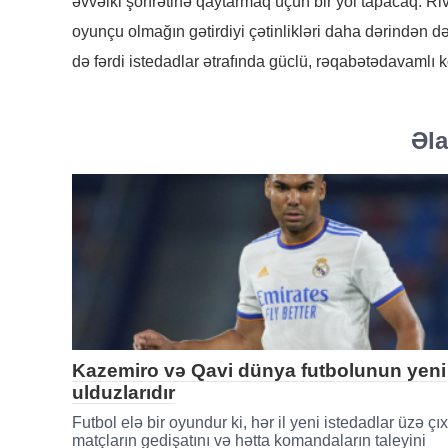
əvvəlki şöhrətinə qaytarmaq üçün bir yol tapacaq. Riv
oyunçu olmağın gətirdiyi çətinlikləri daha dərindən d
də fərdi istedadlar ətrafında güclü, rəqabətədavamlı k
Əla
Kazemiro və Qavi dünya futbolunun yeni
ulduzlarıdır
Futbol elə bir oyundur ki, hər il yeni istedadlar üzə çıxı
matçların gedişatını və hətta komandaların taleyini