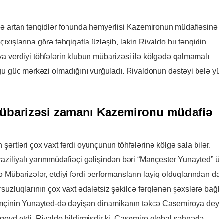
rədə artan tənqidlər fonunda həmyerlisi Kazemironun müdafiəsinə
ıxışlarına görə təhqiqatla üzləşib, lakin Rivaldo bu tənqidin
 verdiyi töhfələrin klubun mübarizəsi ilə kölgədə qalmamalı
ğu güc mərkəzi olmadığını vurğuladı. Rivaldonun dəstəyi belə y
übarizəsi zamanı Kazemironu müdafiə
şərtləri çox vaxt fərdi oyunçunun töhfələrinə kölgə sala bilər.
iliyalı yarımmüdafiəçi gəlişindən bəri “Mançester Yunayted” 
 Mübarizələr, etdiyi fərdi performansların layiq olduqlarından d
ursuzluqlarının çox vaxt ədalətsiz şəkildə fərqlənən şəxslərə ba
həmçinin Yunayted-də dəyişən dinamikanın təkcə Casemiroya deyi
 qeyd etdi. Rivaldo bildirmişdir ki, Casemiro qlobal səhnədə