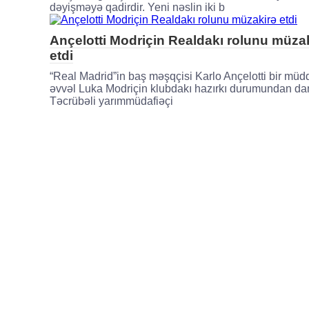
dəyişməyə qadirdir. Yeni nəslin iki b
Ançelotti Modriçin Realdakı rolunu müza
etdi
“Real Madrid”in baş məşqçisi Karlo Ançelotti bir müd
əvvəl Luka Modriçin klubdakı hazırkı durumundan dan
Təcrübəli yarımmüdafiəçi