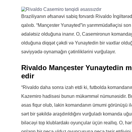
Braziliyanın əfsanəvi sabiq forvardı Rivaldo İngiltə
qalxıb. “Mançester Yunayted”in yarımmüdafiəçisi son ç
ədalətsiz olduğuna inanır. O, Casemironun komandaya
olduğuna diqqət çəkdi və Yunaytedin bir vaxtlar oldu
səviyyədə oynamağın çətinliklərini vurğulayır.
Rivaldo Mançester Yunaytedin m
edir
“Rivaldo daha sonra izah etdi ki, futbolda komandanın 
Kazemiro hadisəsi bunun mükəmməl nümunəsidir. Braz
əsas fiqur olub, lakin komandanın ümumi görünüşü ilə
sərt bir şəkildə araşdırıldığını vurğuladı komanda uğ
biləcəyi top klublardakı oyunçular üçün reallıq. O, 
onların bir neçə ulduz oyunçusuna necə təsir etdiyini