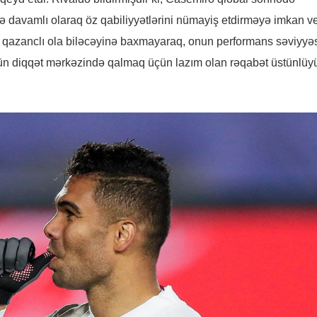
davamlı olaraq öz qabiliyyətlərini nümayiş etdirməyə imkan v
in qazanclı ola biləcəyinə baxmayaraq, onun performans səviyyəs
ün diqqət mərkəzində qalmaq üçün lazım olan rəqabət üstünlüy