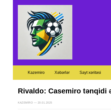
Kazemiro
Xəbərlər
Sayt xəritəsi
Rivaldo: Casemiro tənqidi 
KAZEMIRO — 20.01.2025