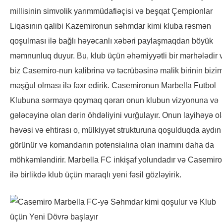
millisinin simvolik yarımmüdafiəçisi və beşqat Çempionlar
Liqasının qalibi Kazemironun səhmdar kimi kluba rəsmən
qoşulması ilə bağlı həyəcanlı xəbəri paylaşmaqdan böyük
məmnunluq duyur. Bu, klub üçün əhəmiyyətli bir mərhələdir 
biz Casemiro-nun kalibrinə və təcrübəsinə malik birinin bizi
məşğul olması ilə fəxr edirik. Casemironun Marbella Futbol
Klubuna sərmayə qoymaq qərarı onun klubun vizyonuna və
gələcəyinə olan dərin öhdəliyini vurğulayır. Onun layihəyə o
həvəsi və ehtirası o, mülkiyyət strukturuna qoşulduqda aydın
görünür və komandanın potensialına olan inamını daha da
möhkəmləndirir. Marbella FC inkişaf yolundadır və Casemiro
ilə birlikdə klub üçün maraqlı yeni fəsil gözləyirik.