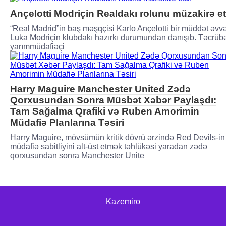
Ançelotti Modriçin Realdakı rolunu müzakirə et
“Real Madrid”in baş məşqçisi Karlo Ançelotti bir müddət əvvə
Luka Modriçin klubdakı hazırkı durumundan danışıb. Təcrübə
yarımmüdafiəçi
Harry Maguire Manchester United Zədə
Qorxusundan Sonra Müsbət Xəbər Paylaşdı:
Tam Sağalma Qrafiki və Ruben Amorimin
Müdafiə Planlarına Təsiri
Harry Maguire, mövsümün kritik dövrü ərzində Red Devils-in
müdafiə sabitliyini alt-üst etmək təhlükəsi yaradan zədə
qorxusundan sonra Manchester Unite
Kazemiro