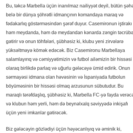
Bu, təkcə Marbella üçün inanılmaz nailiyyət deyil, bütün şəh
belə bir dünya şöhrətli idmançının komandaya maraq və
fədakarlıq göstərməsindən şərəf duyur. Casemironun iştirakı
həm meydanda, həm də meydandan kənarda zəngin təcrüb
gətirir və onun töhfələri, şübhəsiz ki, klubu yeni zirvələrə
yüksəltməyə kömək edəcək. Biz Casemironu Marbellaya
salamlayırıq və cəmiyyətimizin və futbol ailəmizin bir hissəsi
olaraq birlikdə parlaq və uğurlu gələcəyə ümid edirik. Onun
sərmayəsi idmana olan həvəsinin və İspaniyada futbolun
böyüməsinin bir hissəsi olmaq arzusunun sübutudur. Bu
maraqlı tərəfdaşlıq, şübhəsiz ki, Marbella FC-yə fayda verəc
və klubun həm yerli, həm də beynəlxalq səviyyədə inkişafı
üçün yeni imkanlar gətirəcək.
Biz gələcəyin gözlədiyi üçün həyəcanlıyıq və əminik ki,