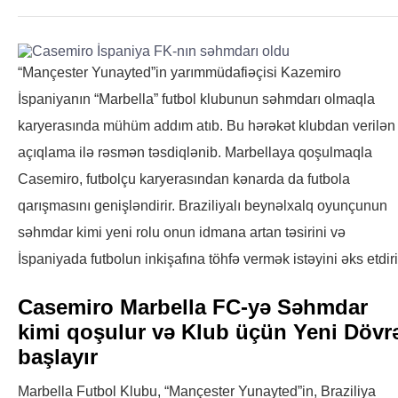
“Mançester Yunayted”in yarımmüdafiəçisi Kazemiro
İspaniyanın “Marbella” futbol klubunun səhmdarı olmaqla
karyerasında mühüm addım atıb. Bu hərəkət klubdan verilən
açıqlama ilə rəsmən təsdiqlənib. Marbellaya qoşulmaqla
Casemiro, futbolçu karyerasından kənarda da futbola
qarışmasını genişləndirir. Braziliyalı beynəlxalq oyunçunun
səhmdar kimi yeni rolu onun idmana artan təsirini və
İspaniyada futbolun inkişafına töhfə vermək istəyini əks etdiri
Casemiro Marbella FC-yə Səhmdar
kimi qoşulur və Klub üçün Yeni Dövr
başlayır
Marbella Futbol Klubu, “Mançester Yunayted”in, Braziliya