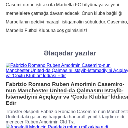
Casemiro-nun iştirakı ilə Marbella FC böyüməyə və yeni
mərhələlərə çatmağa davam edəcək. Onun kluba bağlılığı
Marbellanın getdiyi maraqlı istiqamətin sübutudur. Casemiro,
Marbella Futbol Klubuna xoş gəlmisiniz!
Əlaqədar yazılar
Fabrizio Romano Ruben Amorimin Casemiro-
nun Manchester United-də Qalmasını İstəyib-
İstəmədiyini Açıqlayır və ‘Çoxlu Klublar’ İddias
Edir
Transfer eksperti Fabrizio Romano Casemiro-nun Manchest
United-dəki gələcəyi haqqında hərtərəfli yenilik təqdim etdi,
menecer Ruben Amorimin Old Tra